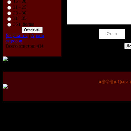
16 - 20
21 - 25
26 - 30
31 - 35
36 и более
Код *:
Результаты
|
Архив
опросов
Всего ответов:
414
๑۩۞۩๑ Цыганс