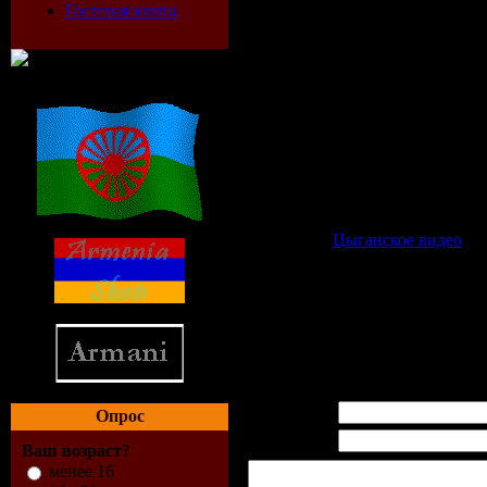
Гостевая книга
Категория:
Цыганское видео
| 
Просмотров:
1233
| Загрузок:
0
|
Всего комментариев:
0
Имя *:
Опрос
Email *:
Ваш возраст?
менее 16