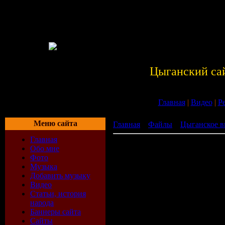
Цыганский са
Главная
|
Видео
|
Р
Меню сайта
Главная
»
Файлы
»
Цыганское в
Главная
Передача "На Связи" часть 2
Обо мне
Фото
Музыка
Добавить музыку
Видео
Статьи, история
народа
Баннеры сайта
Сайты