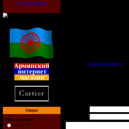
Гостевая книга
Категория:
Цыганское видео
| 
Просмотров:
2003
| Загрузок:
0
|
Всего комментариев:
0
Имя *:
Опрос
Email *:
Ваш возраст?
менее 16