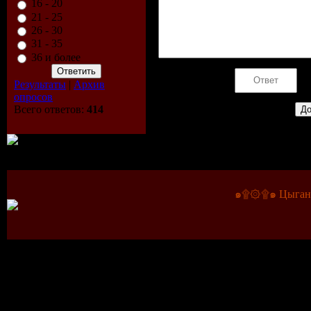
16 - 20
21 - 25
26 - 30
31 - 35
36 и более
Код *:
Результаты
|
Архив
опросов
Всего ответов:
414
๑۩۞۩๑ Цыганс