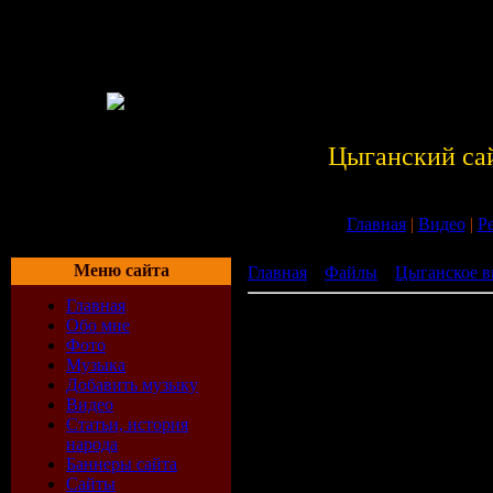
Цыганский са
Главная
|
Видео
|
Р
Меню сайта
Главная
»
Файлы
»
Цыганское в
Главная
Цыганский ансамбль "Монисто
Обо мне
Фото
Музыка
Добавить музыку
Видео
Статьи, история
народа
Баннеры сайта
Сайты