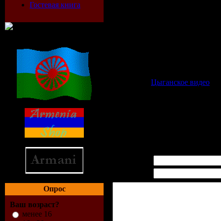
Гостевая книга
Категория:
Цыганское видео
| 
Просмотров:
1145
| Загрузок:
0
|
Всего комментариев:
0
Имя *:
Email *:
Опрос
Ваш возраст?
менее 16