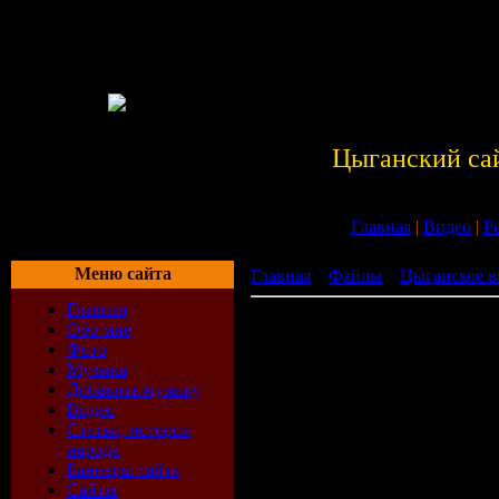
Цыганский са
Главная
|
Видео
|
Р
Меню сайта
Главная
»
Файлы
»
Цыганское в
Главная
Михаил Пунтов
Обо мне
Фото
Музыка
Добавить музыку
Видео
Статьи, история
народа
Баннеры сайта
Сайты