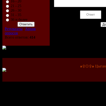
16 - 20
21 - 25
26 - 30
Код *:
31 - 35
36 и более
Результаты
|
Архив
опросов
Всего ответов:
414
๑۩۞۩๑ Цыганс